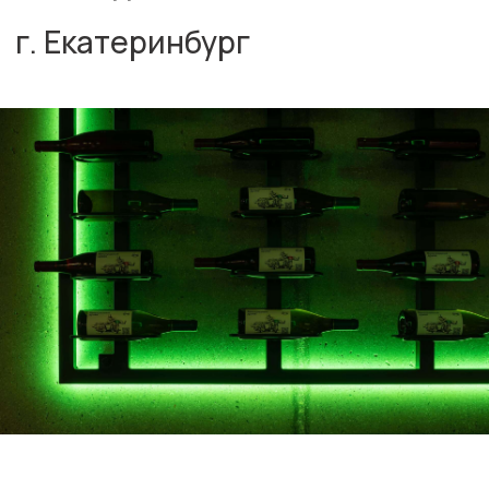
авторы проекта
дизайн
Меух Павел
Полтанова Елизавета
рабочая документация
Меух Павел
Разработано в рамках CNTR Architects