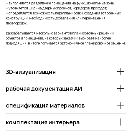
+
выполняется разделение помещений на функциональные зоны;
+
уточняется ширина дверных проемов, коридоров, проходов;
+
определяется возможность перепланировки, создания встроенных
конструкций, необходимость добавления или перемещения
перегородок.
разрабатывается несколько вариантов планировочных решений
объектов и помещений, из которых заказчик выбирает наиболее
подходящий. в итоге получается эргономичное планировочное решение.
напишите нам
3D-визуализация
фио*
рабочая документация АИ
телефон*
спецификация материалов
эл. почта
комплектация интерьера
я согласен с
политикой