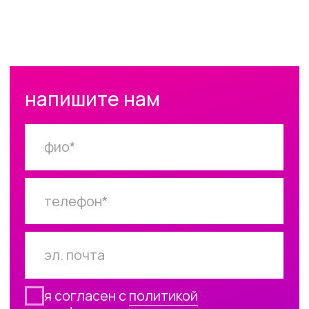
главная
портфолио
о студии
контакты
+ interior
написать в Telegram
для застройщиков,
оставить контакты
людей и брендов
карта сайта
Екатеринбург,
ул. Хохрякова 3а,