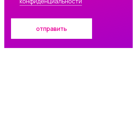
5 этаж
+7 912 62 77 907
design@meuh.ru
© +interior, 2026
ещё сайт
от Punks
правила пдн