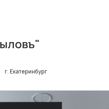
ловъ"
 Екатеринбург