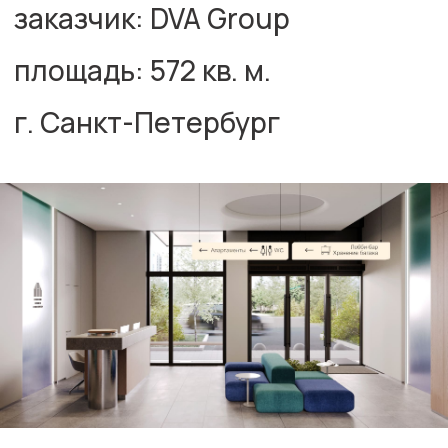
авторы проекта
дизайн
Шакирова Алина
Высоцкая Мария
Меух Павел
рабочая документация
Гентова Юлия
комплектация