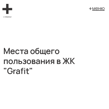
меню
Места общего
пользования в ЖК
"Grafit"
заказчик: Forum
площадь: 598 кв. м.
г. Екатеринбург