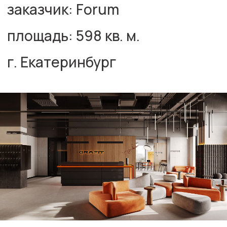
авторы проекта
дизайн
Шакирова Алина
Меух Павел
рабочая документация
Пономарёв Денис
Толмачёва Ксения
комплектация