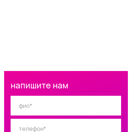
Екатеринбург,
ул. Хохрякова 3а,
5 этаж
+7 912 62 77 907
design@meuh.ru
© +interior, 2026
ещё сайт
от Punks
правила пдн