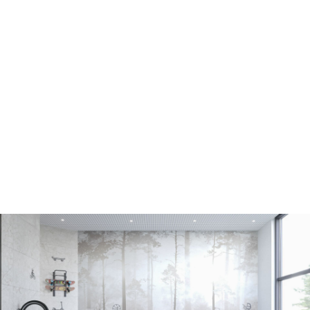
главная
портфолио
о студии
контакты
+ interior
написать в Telegram
для застройщиков,
оставить контакты
людей и брендов