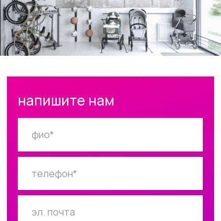
карта сайта
Екатеринбург,
ул. Хохрякова 3а,
5 этаж
+7 912 62 77 907
design@meuh.ru
© +interior, 2026
ещё сайт
от Punks
правила пдн