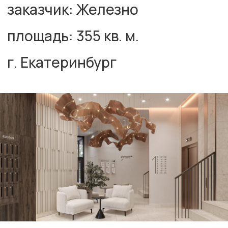
авторы проекта
дизайн
Лигирда Арина
Меух Павел
рабочая документация
Гунина Александра
Лебедева Татьяна
комплектация