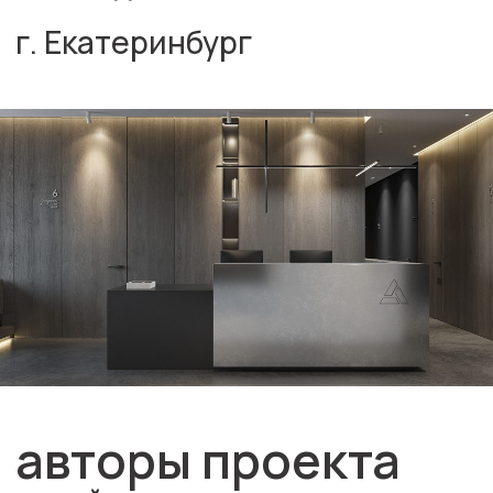
авторы проекта
дизайн
Торопов Дмитрий
Лигирда Арина
Меух Павел
рабочая документация
Торопов Дмитрий
Юсупова Радмила
Разработано в рамках CNTR Architects