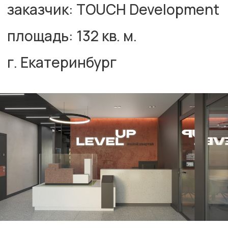
авторы проекта
дизайн
Меух Павел
Торопов Дмитрий
Лигирда Арина
рабочая документация
Торопов Дмитрий
Лебедева Татьяна