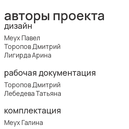
комплектация
Меух Галина
руководитель проекта
Прокопенко
Кристина
Разработано в рамках CNTR Architects