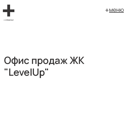
меню
Офис продаж ЖК
"LevelUp"
заказчик: TOUCH Development
площадь: 132 кв. м.
г. Екатеринбург